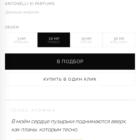
ANTONELLI KI PARFUMS
Дерзкая энергия
ОБЪЁМ
3 мл
10 мл
15 мл
30 мл
ПРОБНИК
ТРЕВЕЛ
ТЕСТЕР
КЛАССИКА
В ПОДБОР
КУПИТЬ В ОДИН КЛИК
ГОЛОС АРОМАТА
В моём сердце пузырьки поднимаются вверх,
как планы, которым тесно.