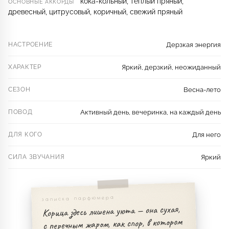
кока-кольный, тёплый пряный,
ОСНОВНЫЕ АККОРДЫ
древесный, цитрусовый, коричный, свежий пряный
НАСТРОЕНИЕ
Дерзкая энергия
ХАРАКТЕР
Яркий, дерзкий, неожиданный
СЕЗОН
Весна-лето
ПОВОД
Активный день, вечеринка, на каждый день
ДЛЯ КОГО
Для него
СИЛА ЗВУЧАНИЯ
Яркий
записка парфюмера
Корица здесь лишена уюта — она сухая,
с перечным жаром, как спор, в котором