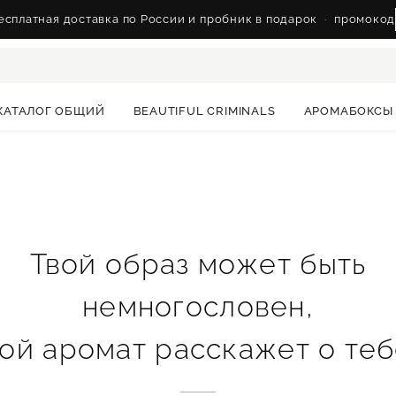
сплатная доставка по России и пробник в подарок
·
промокод
КАТАЛОГ ОБЩИЙ
BEAUTIFUL CRIMINALS
АРОМАБОКСЫ
ме Antonelli Ki
Твой образ может быть
немногословен,
вой аромат расскажет о теб