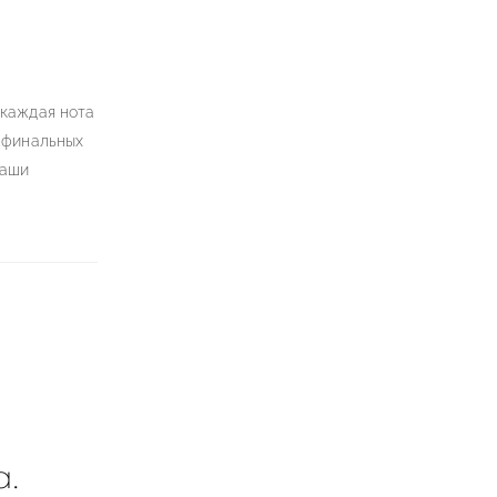
 каждая нота
 финальных
Наши
а.