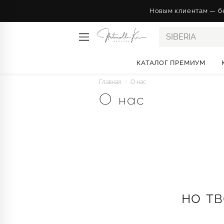
Новым клиентам — бе
SIBER
КАТАЛОГ ПРЕМИУМ
Главная
/
О нас
О нас
О парфюмерном до
но т