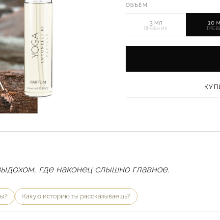
ОБЪЁМ
3 мл
10 
ПРОБНИК
ТРЕВ
КУП
ыдохом, где наконец слышно главное.
ты?
Какую историю ты рассказываешь?