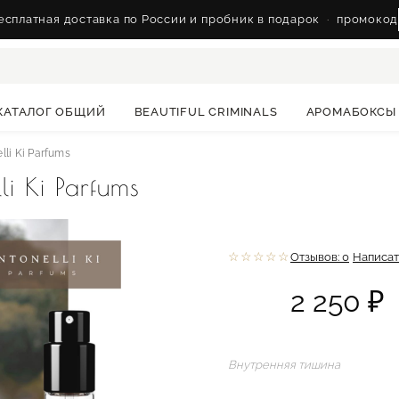
сплатная доставка по России и пробник в подарок
·
промокод
КАТАЛОГ ОБЩИЙ
BEAUTIFUL CRIMINALS
АРОМАБОКСЫ
li Ki Parfums
i Ki Parfums
☆☆☆☆☆
Отзывов: 0
Написат
2 250 ₽
Внутренняя тишина