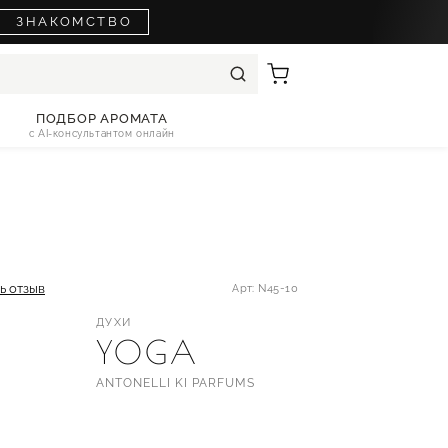
ЗНАКОМСТВО
ПОДБОР АРОМАТА
с AI-консультантом онлайн
ь отзыв
Арт: N45-10
ДУХИ
YOGA
ANTONELLI KI PARFUMS