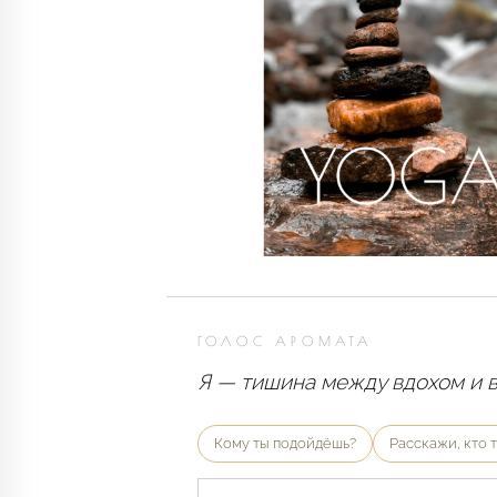
ГОЛОС АРОМАТА
Я — тишина между вдохом и в
Кому ты подойдёшь?
Расскажи, кто 