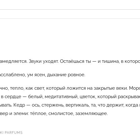
медляется. Звуки уходят. Остаёшься ты — и тишина, в котор
сслаблено, ум ясен, дыхание ровное.
но, тепло, как свет, который ложится на закрытые веки. Мор
 в сердце — белый, медитативный, цветок, который раскрыва
вать. Кедр — ось, стержень, вертикаль, та, что держит, когда
тивер и элеми: тёплое, смолистое, заземляющее.
I PARFUMS