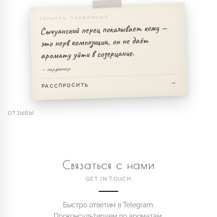
записка парфюмера
Сычуанский перец покалывает кожу —
это нерв композиции, он не даёт
аромату уйти в созерцание.
— парфюмер
РАССПРОСИТЬ
ОТЗЫВЫ
Связаться с нами
GET IN TOUCH
Быстро ответим в Telegram.
Проконсультируем по ароматам.