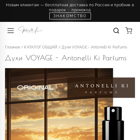
Новым клиентам — бесплатная доставка по России и пробник в
подарок
·
промокод
ЗНАКОМСТВО
Главная
/
КАТАЛОГ ОБЩИЙ
/
Духи VOYAGE - Antonelli Ki Parfums
Духи VOYAGE - Antonelli Ki Parfums