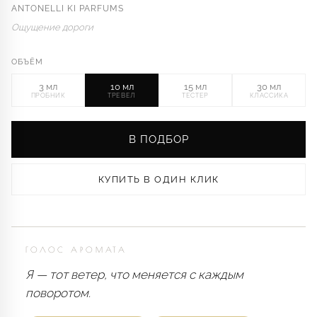
ANTONELLI KI PARFUMS
Ощущение дороги
ОБЪЁМ
3 мл
10 мл
15 мл
30 мл
ПРОБНИК
ТРЕВЕЛ
ТЕСТЕР
КЛАССИКА
В ПОДБОР
КУПИТЬ В ОДИН КЛИК
ГОЛОС АРОМАТА
Я — тот ветер, что меняется с каждым
поворотом.