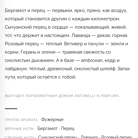
Бергамот и перец — первыми, ярко, пряно, как воздух,
который становится другим с каждым километром.
Сычуанский перец в сердце — покалывающий, живой,
тот, что держит в настоящем. Лаванда — дикая, горная.
Розовый перец — тёплый. Ветивер и пачули — земля и
корни. Герань и элеми — травяная свежесть со
смолистым дыханием. А в базе — ambroxan, кедр и
лабданум: тёплый, древесный, смолистый шлейф. Запах
пути, который остаётся с тобой.
ВЫПУЩЕН ПАРФЮМЕРНЫМ ДОМОМ ANTONELLI KI PARFUMS
Фужерные
ГРУППА АРОМАТА
Бергамот · Перец
ВЕРХНИЕ НОТЫ
Сычуанский перец · Лаванда · Розовый перец
СРЕДНИЕ НОТЫ