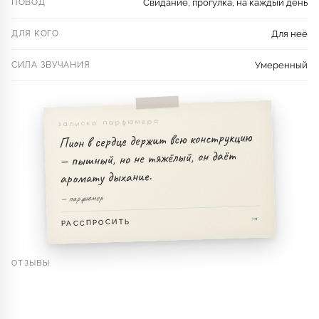
ПОВОД
Свидание, прогулка, на каждый день
ДЛЯ КОГО
Для неё
СИЛА ЗВУЧАНИЯ
Умеренный
записка парфюмера
Пион в сердце держит всю конструкцию
— пышный, но не тяжёлый, он даёт
аромату дыхание.
— парфюмер
РАССПРОСИТЬ
ОТЗЫВЫ