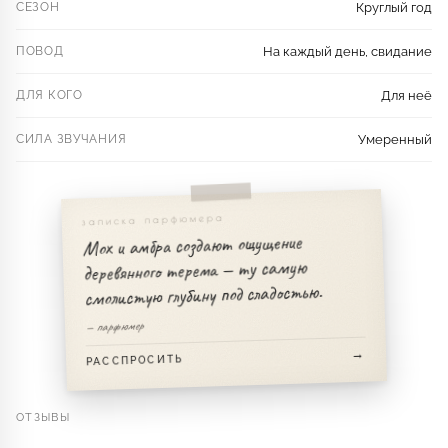
СЕЗОН
Круглый год
ПОВОД
На каждый день, свидание
ДЛЯ КОГО
Для неё
СИЛА ЗВУЧАНИЯ
Умеренный
записка парфюмера
Мох и амбра создают ощущение
деревянного терема — ту самую
смолистую глубину под сладостью.
— парфюмер
РАССПРОСИТЬ
ОТЗЫВЫ