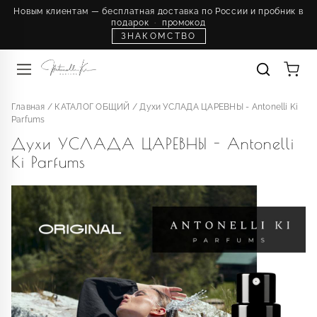
Новым клиентам — бесплатная доставка по России и пробник в
подарок
·
промокод
ЗНАКОМСТВО
Главная
/
КАТАЛОГ ОБЩИЙ
/
Духи УСЛАДА ЦАРЕВНЫ - Antonelli Ki
Parfums
Духи УСЛАДА ЦАРЕВНЫ - Antonelli
Ki Parfums