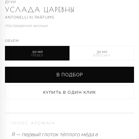
ДУХИ
УСЛАДА ЦАРЕВНЫ
ANTONELLI KI PARFUMS
Наслаждение жизнью
ОБЪЁМ
10 мл
30 мл
ТРЕВЕЛ
КЛАССИКА
В ПОДБОР
КУПИТЬ В ОДИН КЛИК
ГОЛОС АРОМАТА
Я — первый глоток тёплого мёда в