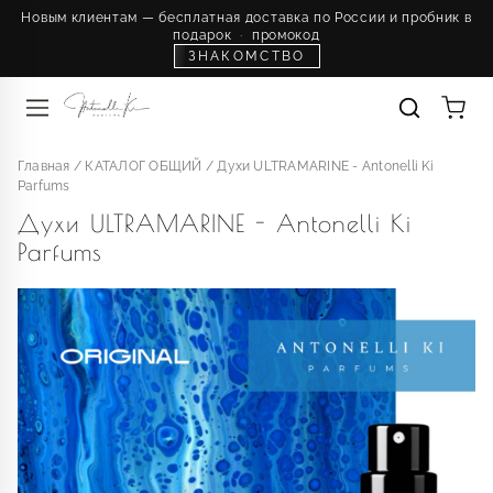
Новым клиентам — бесплатная доставка по России и пробник в
подарок
·
промокод
ЗНАКОМСТВО
Главная
/
КАТАЛОГ ОБЩИЙ
/
Духи ULTRAMARINE - Antonelli Ki
Parfums
Духи ULTRAMARINE - Antonelli Ki
Parfums