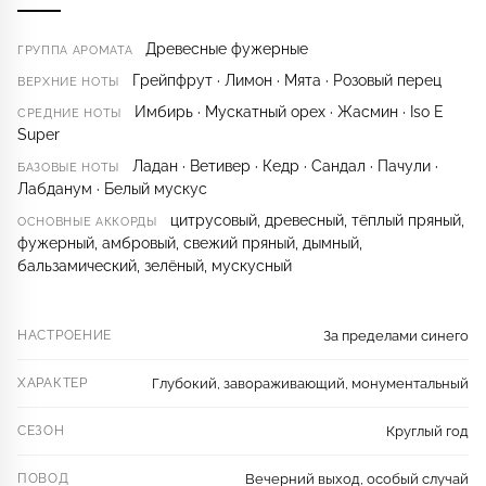
Древесные фужерные
ГРУППА АРОМАТА
Грейпфрут · Лимон · Мята · Розовый перец
ВЕРХНИЕ НОТЫ
Имбирь · Мускатный орех · Жасмин · Iso E
СРЕДНИЕ НОТЫ
Super
Ладан · Ветивер · Кедр · Сандал · Пачули ·
БАЗОВЫЕ НОТЫ
Лабданум · Белый мускус
цитрусовый, древесный, тёплый пряный,
ОСНОВНЫЕ АККОРДЫ
фужерный, амбровый, свежий пряный, дымный,
бальзамический, зелёный, мускусный
НАСТРОЕНИЕ
За пределами синего
ХАРАКТЕР
Глубокий, завораживающий, монументальный
СЕЗОН
Круглый год
ПОВОД
Вечерний выход, особый случай