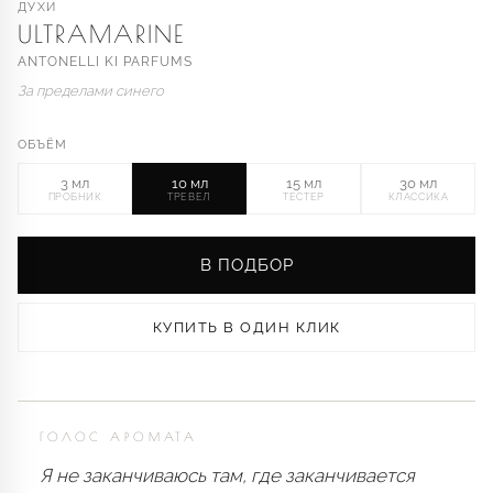
ДУХИ
ULTRAMARINE
ANTONELLI KI PARFUMS
За пределами синего
ОБЪЁМ
3 мл
10 мл
15 мл
30 мл
ПРОБНИК
ТРЕВЕЛ
ТЕСТЕР
КЛАССИКА
В ПОДБОР
КУПИТЬ В ОДИН КЛИК
ГОЛОС АРОМАТА
Я не заканчиваюсь там, где заканчивается