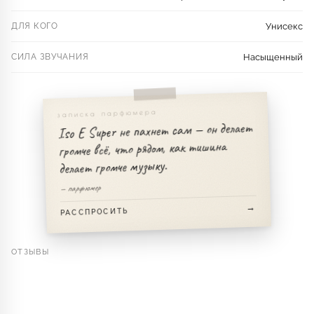
ДЛЯ КОГО
Унисекс
СИЛА ЗВУЧАНИЯ
Насыщенный
записка парфюмера
Iso E Super не пахнет сам — он делает
громче всё, что рядом, как тишина
делает громче музыку.
— парфюмер
РАССПРОСИТЬ
ОТЗЫВЫ