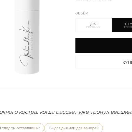
ОБЪЁМ
3 мл
10 
ПРОБНИК
ТРЕВ
КУП
ночного костра, когда рассвет уже тронул вершин
 след ты оставляешь?
Ты для дня или для вечера?