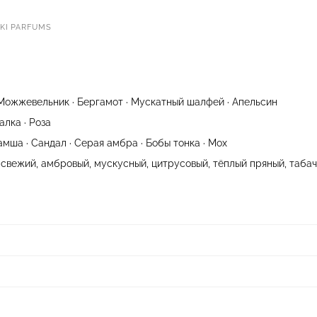
I PARFUMS
 Можжевельник · Бергамот · Мускатный шалфей · Апельсин
алка · Роза
Замша · Сандал · Серая амбра · Бобы тонка · Мох
свежий, амбровый, мускусный, цитрусовый, тёплый пряный, табач