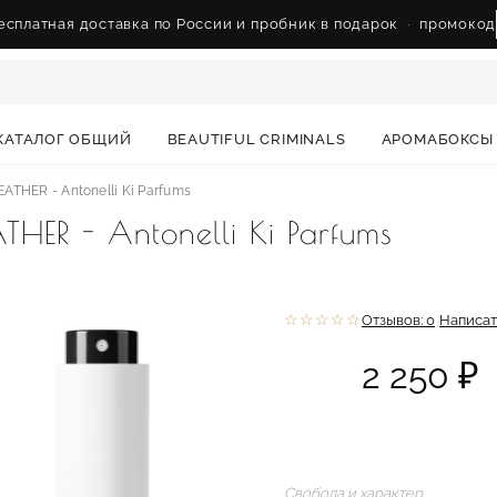
сплатная доставка по России и пробник в подарок
·
промокод
КАТАЛОГ ОБЩИЙ
BEAUTIFUL CRIMINALS
АРОМАБОКСЫ
THER - Antonelli Ki Parfums
ER - Antonelli Ki Parfums
☆☆☆☆☆
Отзывов: 0
Написат
2 250 ₽
Свобода и характер