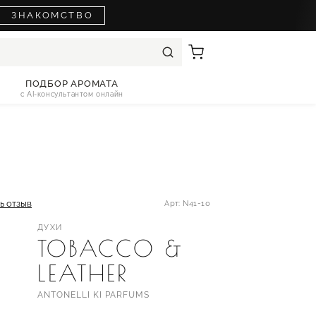
ЗНАКОМСТВО
ПОДБОР АРОМАТА
с AI-консультантом онлайн
ь отзыв
Арт: N41-10
ДУХИ
TOBACCO &
LEATHER
ANTONELLI KI PARFUMS