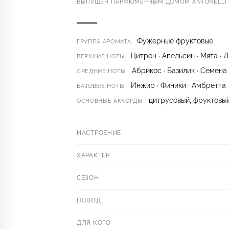
ВЫПУЩЕН ПАРФЮМЕРНЫМ ДОМОМ ANTONELLI K
Фужерные фруктовые
ГРУППА АРОМАТА
Цитрон · Апельсин · Мята ·
ВЕРХНИЕ НОТЫ
Абрикос · Базилик · Семена
СРЕДНИЕ НОТЫ
Инжир · Финики · Амбретта
БАЗОВЫЕ НОТЫ
цитрусовый, фруктовый
ОСНОВНЫЕ АККОРДЫ
НАСТРОЕНИЕ
ХАРАКТЕР
СЕЗОН
ПОВОД
ДЛЯ КОГО