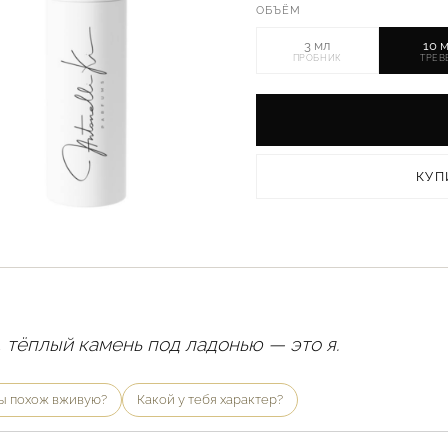
ОБЪЁМ
3 мл
10 
ПРОБНИК
ТРЕВ
КУП
, тёплый камень под ладонью — это я.
ты похож вживую?
Какой у тебя характер?