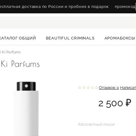
сплатная доставка по России и пробник в подарок
·
промокод
КАТАЛОГ ОБЩИЙ
BEAUTIFUL CRIMINALS
АРОМАБОКСЫ
i Ki Parfums
Ki Parfums
☆☆☆☆☆
Отзывов: 0
Написат
2 500 ₽
Абсолютный покой