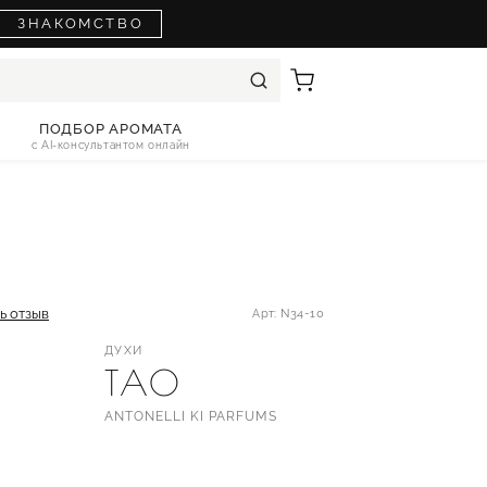
ЗНАКОМСТВО
ПОДБОР АРОМАТА
с AI-консультантом онлайн
ь отзыв
Арт: N34-10
ДУХИ
TAO
ANTONELLI KI PARFUMS