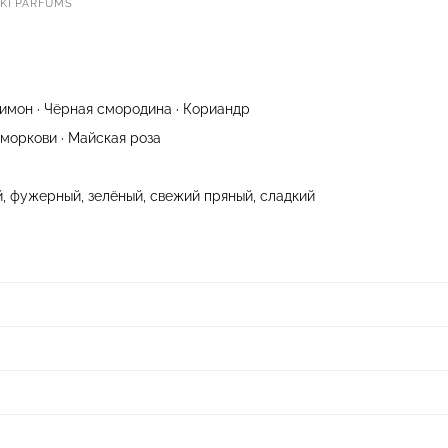
I PARFUMS
 Лимон · Чёрная смородина · Кориандр
 моркови · Майская роза
, фужерный, зелёный, свежий пряный, сладкий