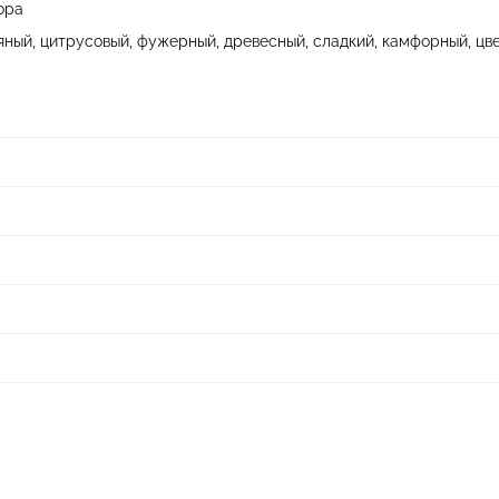
ора
яный, цитрусовый, фужерный, древесный, сладкий, камфорный, цв