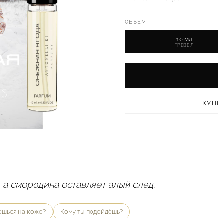
ОБЪЁМ
10 мл
ТРЕВЕЛ
КУП
 а смородина оставляет алый след.
ешься на коже?
Кому ты подойдёшь?