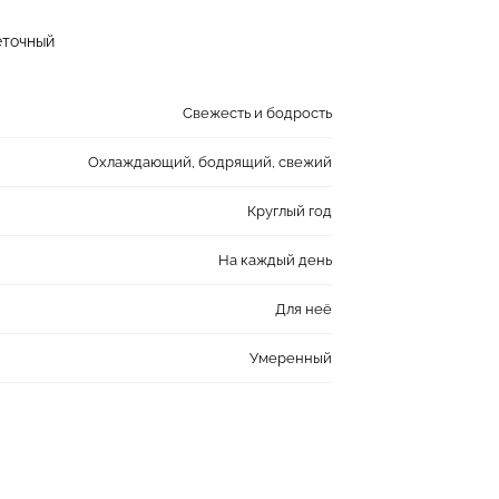
еточный
Свежесть и бодрость
Охлаждающий, бодрящий, свежий
Круглый год
На каждый день
Для неё
Умеренный