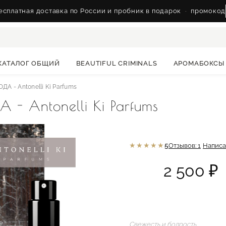
сплатная доставка по России и пробник в подарок
·
промокод
КАТАЛОГ ОБЩИЙ
BEAUTIFUL CRIMINALS
АРОМАБОКСЫ
А - Antonelli Ki Parfums
- Antonelli Ki Parfums
★★★★★
5
Отзывов: 1
Написа
2 500 ₽
Свежесть и бодрость