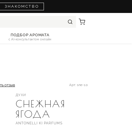
ЗНАКОМСТВО
ПОДБОР АРОМАТА
с AI-консультантом онлайн
ть отзыв
Арт: sne-10
ДУХИ
СНЕЖНАЯ
ЯГОДА
ANTONELLI KI PARFUMS