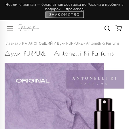
Новым клиентам — бесплатная доставка по России и пробник в
подарок
·
промокод
ЗНАКОМСТВО
Главная
/
КАТАЛОГ ОБЩИЙ
/
Духи PURPURE - Antonelli Ki Parfums
Духи PURPURE - Antonelli Ki Parfums