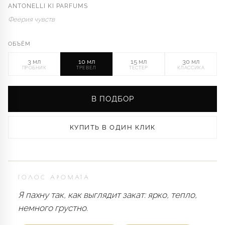
ANTONELLI KI PARFUMS
Феерия чувств
ОБЪЁМ
3 мл
10 мл
15 мл
30 мл
ПРОБНИК
ТРЕВЕЛ
ТЕСТЕР
КЛАССИКА
В ПОДБОР
КУПИТЬ В ОДИН КЛИК
ГОЛОС АРОМАТА
Я пахну так, как выглядит закат: ярко, тепло,
немного грустно.