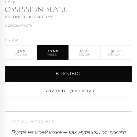
ДУХИ
OBSESSION BLACK
ANTONELLI KI PARFUMS
Одержимость
ОБЪЁМ
3 мл
10 мл
15 мл
30 мл
ПРОБНИК
ТРЕВЕЛ
ТЕСТЕР
КЛАССИКА
В ПОДБОР
КУПИТЬ В ОДИН КЛИК
ГОЛОС АРОМАТА
Пудра на моей коже — как мурашки от чужого