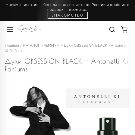
Новым клиентам — бесплатная доставка по России и пробник в
подарок
·
промокод
ЗНАКОМСТВО
Главная
/
КАТАЛОГ ПРЕМИУМ
/
Духи OBSESSION BLACK - Antonelli
Ki Parfums
Духи OBSESSION BLACK - Antonelli Ki
Parfums