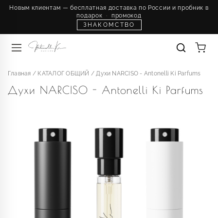
Новым клиентам — бесплатная доставка по России и пробник в
подарок
·
промокод
ЗНАКОМСТВО
Главная
/
КАТАЛОГ ОБЩИЙ
/
Духи NARCISO - Antonelli Ki Parfums
Духи NARCISO - Antonelli Ki Parfums