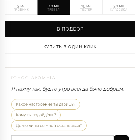
3 мл
10 мл
15 мл
30 мл
ПРОБНИК
ТРЕВЕЛ
ТЕСТЕР
КЛАССИКА
В ПОДБОР
КУПИТЬ В ОДИН КЛИК
ГОЛОС АРОМАТА
Я пахну так, будто утро всегда было добрым.
Какое настроение ты даришь?
Кому ты подойдёшь?
Долго ли ты со мной останешься?