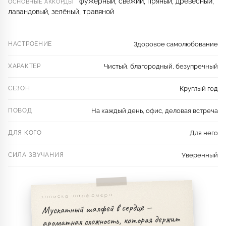
фужерный, свежий, пряный, древесный,
ОСНОВНЫЕ АККОРДЫ
лавандовый, зелёный, травяной
НАСТРОЕНИЕ
Здоровое самолюбование
ХАРАКТЕР
Чистый, благородный, безупречный
СЕЗОН
Круглый год
ПОВОД
На каждый день, офис, деловая встреча
ДЛЯ КОГО
Для него
СИЛА ЗВУЧАНИЯ
Уверенный
записка парфюмера
Мускатный шалфей в сердце —
ароматная сложность, которая держит