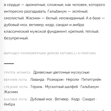
в сердце — ароматные, сложные, как человек, которого
интересно разгадывать. Гальбанум — зелёный,
смолистый. Жасмин — белый, неожиданный. А в базе —
дубовый мох, ветивер, кедр, сандал и амбра:
классический мужской фундамент, крепкий, тёплый,
безупречный.
ВЫПУЩЕН ПАРФЮМЕРНЫМ ДОМОМ ANTONELLI KI PARFUMS
Древесные цветочные мускусные
ГРУППА АРОМАТА
Лаванда · Розмарин · Нероли · Петитгрейн
ВЕРХНИЕ НОТЫ
Герань · Мускатный шалфей · Гальбанум ·
СРЕДНИЕ НОТЫ
Жасмин
Дубовый мох · Ветивер · Кедр · Сандал ·
БАЗОВЫЕ НОТЫ
Амбра