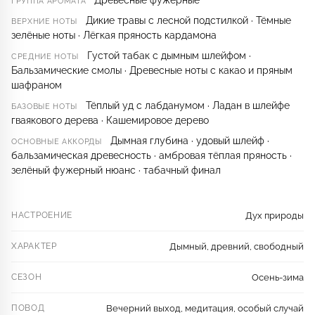
Древесные фужерные
ГРУППА АРОМАТА
Дикие травы с лесной подстилкой · Тёмные
ВЕРХНИЕ НОТЫ
зелёные ноты · Лёгкая пряность кардамона
Густой табак с дымным шлейфом ·
СРЕДНИЕ НОТЫ
Бальзамические смолы · Древесные ноты с какао и пряным
шафраном
Тёплый уд с лабданумом · Ладан в шлейфе
БАЗОВЫЕ НОТЫ
гваякового дерева · Кашемировое дерево
Дымная глубина · удовый шлейф ·
ОСНОВНЫЕ АККОРДЫ
бальзамическая древесность · амбровая тёплая пряность ·
зелёный фужерный нюанс · табачный финал
НАСТРОЕНИЕ
Дух природы
ХАРАКТЕР
Дымный, древний, свободный
СЕЗОН
Осень-зима
ПОВОД
Вечерний выход, медитация, особый случай