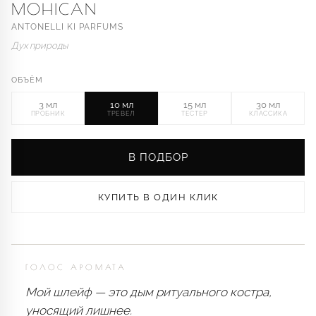
MOHICAN
ANTONELLI KI PARFUMS
Дух природы
ОБЪЁМ
3 мл
10 мл
15 мл
30 мл
ПРОБНИК
ТРЕВЕЛ
ТЕСТЕР
КЛАССИКА
В ПОДБОР
КУПИТЬ В ОДИН КЛИК
ГОЛОС АРОМАТА
Мой шлейф — это дым ритуального костра,
уносящий лишнее.