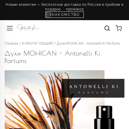
Новым клиентам — бесплатная доставка по России и пробник в
подарок
·
промокод
ЗНАКОМСТВО
Главная
/
КАТАЛОГ ОБЩИЙ
/
Духи MOHICAN - Antonelli Ki Parfums
Духи MOHICAN - Antonelli Ki
Parfums