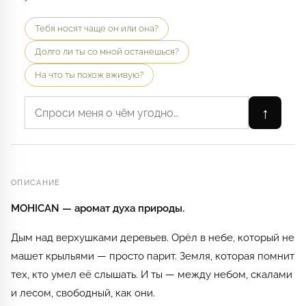
Тебя носят чаще он или она?
Долго ли ты со мной останешься?
На что ты похож вживую?
↑
ОПИСАНИЕ
MOHICAN — аромат духа природы.
Дым над верхушками деревьев. Орёл в небе, который не
машет крыльями — просто парит. Земля, которая помнит
тех, кто умел её слышать. И ты — между небом, скалами
и лесом, свободный, как они.