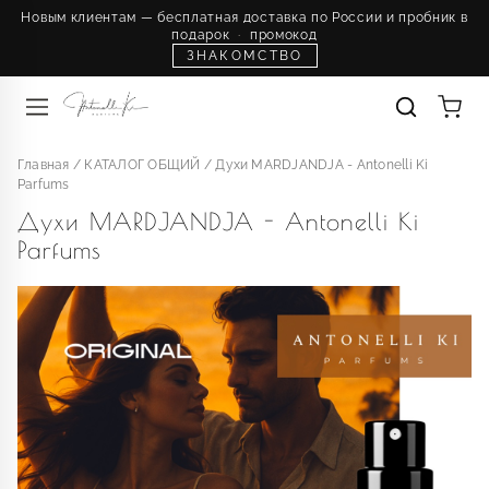
Новым клиентам — бесплатная доставка по России и пробник в
подарок
·
промокод
ЗНАКОМСТВО
Главная
/
КАТАЛОГ ОБЩИЙ
/
Духи MARDJANDJA - Antonelli Ki
Parfums
Духи MARDJANDJA - Antonelli Ki
Parfums