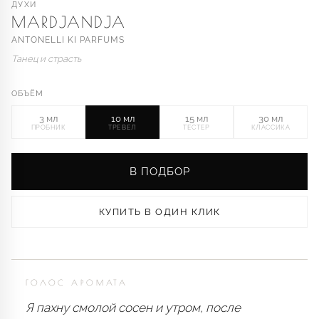
ДУХИ
MARDJANDJA
ANTONELLI KI PARFUMS
Танец и страсть
ОБЪЁМ
3 мл
10 мл
15 мл
30 мл
ПРОБНИК
ТРЕВЕЛ
ТЕСТЕР
КЛАССИКА
В ПОДБОР
КУПИТЬ В ОДИН КЛИК
ГОЛОС АРОМАТА
Я пахну смолой сосен и утром, после