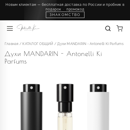
Новым клиентам — бесплатная доставка по России и пробник в
подарок
·
промокод
ЗНАКОМСТВО
Главная
/
КАТАЛОГ ОБЩИЙ
/
Духи MANDARIN - Antonelli Ki Parfums
Духи MANDARIN - Antonelli Ki
Parfums