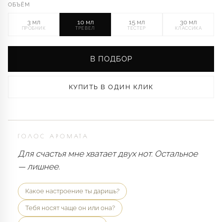
ОБЪЁМ
3 мл
10 мл
15 мл
30 мл
ПРОБНИК
ТРЕВЕЛ
ТЕСТЕР
КЛАССИКА
В ПОДБОР
КУПИТЬ В ОДИН КЛИК
ГОЛОС АРОМАТА
Для счастья мне хватает двух нот. Остальное
— лишнее.
Какое настроение ты даришь?
Тебя носят чаще он или она?