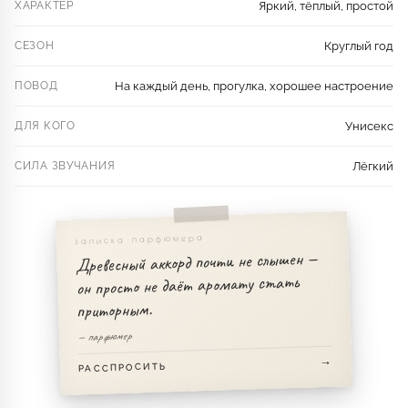
ХАРАКТЕР
Яркий, тёплый, простой
СЕЗОН
Круглый год
ПОВОД
На каждый день, прогулка, хорошее настроение
ДЛЯ КОГО
Унисекс
СИЛА ЗВУЧАНИЯ
Лёгкий
записка парфюмера
Древесный аккорд почти не слышен —
он просто не даёт аромату стать
приторным.
— парфюмер
РАССПРОСИТЬ