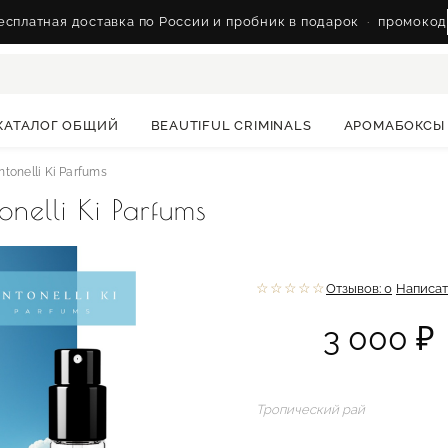
сплатная доставка по России и пробник в подарок
·
промокод
КАТАЛОГ ОБЩИЙ
BEAUTIFUL CRIMINALS
АРОМАБОКСЫ
tonelli Ki Parfums
elli Ki Parfums
☆☆☆☆☆
Отзывов: 0
Написат
3 000 ₽
Тропический рай