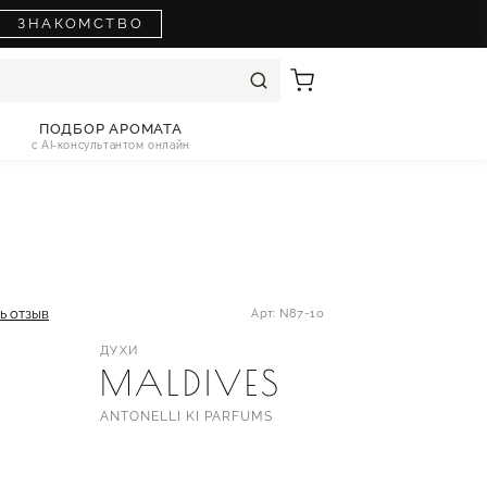
ЗНАКОМСТВО
ПОДБОР АРОМАТА
с AI-консультантом онлайн
ь отзыв
Арт: N87-10
ДУХИ
MALDIVES
ANTONELLI KI PARFUMS