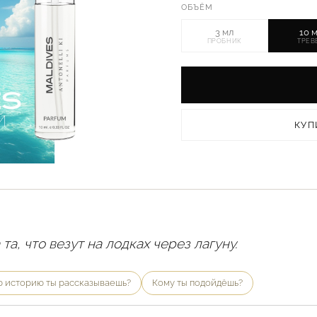
ОБЪЁМ
3 мл
10 
ПРОБНИК
ТРЕВ
КУП
та, что везут на лодках через лагуну.
ю историю ты рассказываешь?
Кому ты подойдёшь?