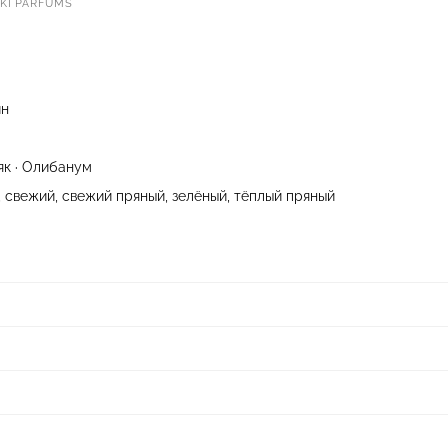
I PARFUMS
ин
як · Олибанум
 свежий, свежий пряный, зелёный, тёплый пряный