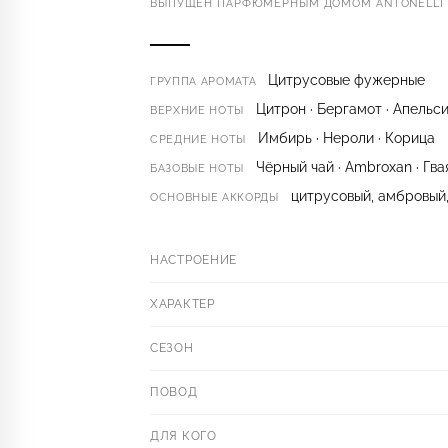
ВЫПУЩЕН ПАРФЮМЕРНЫМ ДОМОМ ANTONELLI K
Цитрусовые фужерные
ГРУППА АРОМАТА
Цитрон · Бергамот · Апельс
ВЕРХНИЕ НОТЫ
Имбирь · Нероли · Корица
СРЕДНИЕ НОТЫ
Чёрный чай · Ambroxan · Гва
БАЗОВЫЕ НОТЫ
цитрусовый, амбровый,
ОСНОВНЫЕ АККОРДЫ
НАСТРОЕНИЕ
ХАРАКТЕР
СЕЗОН
ПОВОД
ДЛЯ КОГО