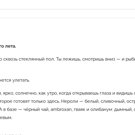
о лета.
о сквозь стеклянный пол. Ты лежишь, смотришь вниз — и рыб
ется улетать.
 ярко, солнечно, как утро, когда открываешь глаза и видишь 
торое готовят только здесь. Нероли — белый, сливочный, ост
 А в базе — чёрный чай, ambroxan, гваяк и олибанум: дымный,
жевым.