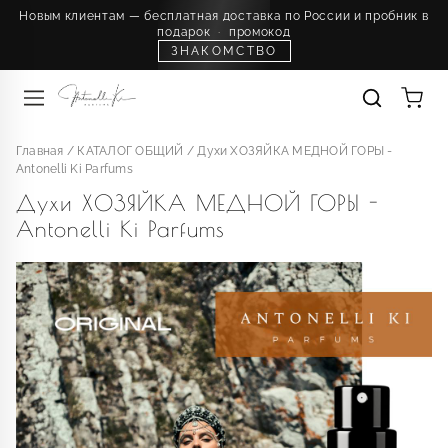
Новым клиентам — бесплатная доставка по России и пробник в
подарок
·
промокод
ЗНАКОМСТВО
Главная
/
КАТАЛОГ ОБЩИЙ
/
Духи ХОЗЯЙКА МЕДНОЙ ГОРЫ -
Antonelli Ki Parfums
Духи ХОЗЯЙКА МЕДНОЙ ГОРЫ -
Antonelli Ki Parfums