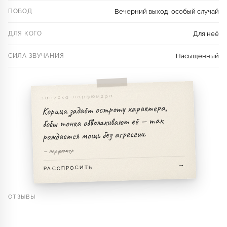
ПОВОД
Вечерний выход, особый случай
ДЛЯ КОГО
Для неё
СИЛА ЗВУЧАНИЯ
Насыщенный
записка парфюмера
Корица задаёт остроту характера,
бобы тонка обволакивают её — так
рождается мощь без агрессии.
— парфюмер
РАССПРОСИТЬ
ОТЗЫВЫ