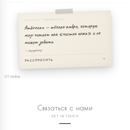
записка парфюмера
Ambroxan — тёплая амбра, которую
мозг читает как «чистая кожа» и не
может забыть.
— парфюмер
РАССПРОСИТЬ
ОТЗЫВЫ
Связаться с нами
GET IN TOUCH