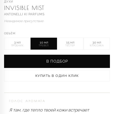
ДУХИ
INVISIBLE MIST
ANTONELLI KI PARFUMS
Невидимое присутствие
ОБЪЁМ
3 мл
10 мл
15 мл
30 мл
ПРОБНИК
ТРЕВЕЛ
ТЕСТЕР
КЛАССИКА
В ПОДБОР
КУПИТЬ В ОДИН КЛИК
ГОЛОС АРОМАТА
Я там, где тепло твоей кожи встречает