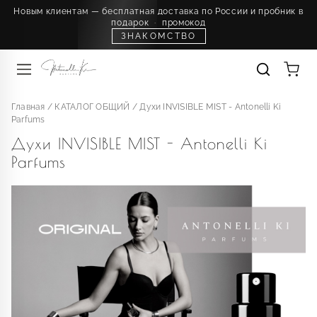
Новым клиентам — бесплатная доставка по России и пробник в
подарок
·
промокод
ЗНАКОМСТВО
Главная
/
КАТАЛОГ ОБЩИЙ
/
Духи INVISIBLE MIST - Antonelli Ki
Parfums
Духи INVISIBLE MIST - Antonelli Ki
Parfums