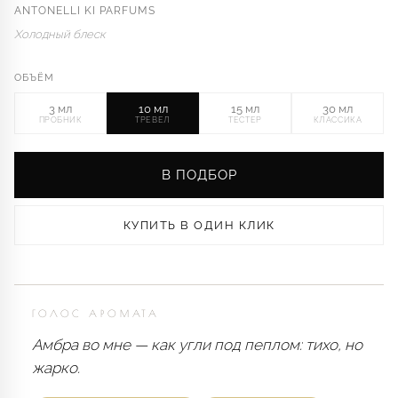
ANTONELLI KI PARFUMS
Холодный блеск
ОБЪЁМ
3 мл
10 мл
15 мл
30 мл
ПРОБНИК
ТРЕВЕЛ
ТЕСТЕР
КЛАССИКА
В ПОДБОР
КУПИТЬ В ОДИН КЛИК
ГОЛОС АРОМАТА
Амбра во мне — как угли под пеплом: тихо, но
жарко.