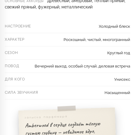
древесный, амбровый, тёплый пряный,
ОСНОВНЫЕ АККОРДЫ
свежий пряный, фужерный, металлический
НАСТРОЕНИЕ
Холодный блеск
ХАРАКТЕР
Роскошный, чистый, многогранный
СЕЗОН
Круглый год
ПОВОД
Вечерний выход, особый случай, деловая встреча
ДЛЯ КОГО
Унисекс
СИЛА ЗВУЧАНИЯ
Насыщенный
записка парфюмера
Amberwood в сердце создаёт тёплую
густую глубину — невидимое ядро,