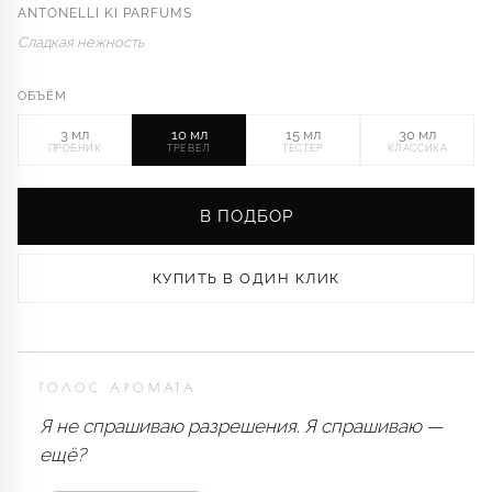
ANTONELLI KI PARFUMS
Сладкая нежность
ОБЪЁМ
3 мл
10 мл
15 мл
30 мл
ПРОБНИК
ТРЕВЕЛ
ТЕСТЕР
КЛАССИКА
В ПОДБОР
КУПИТЬ В ОДИН КЛИК
ГОЛОС АРОМАТА
Я не спрашиваю разрешения. Я спрашиваю —
ещё?