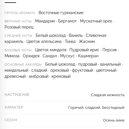
Восточные гурманские
ГРУППА АРОМАТА
Мандарин · Бергамот · Мускатный орех ·
ВЕРХНИЕ НОТЫ
Розовый перец
Белый шоколад · Ваниль · Сливочная
СРЕДНИЕ НОТЫ
карамель · Цветок апельсина · Тонка · Жасмин
Цветок миндаля · Пудровый ирис · Персик ·
БАЗОВЫЕ НОТЫ
Мимоза · Орхидея · Сандал · Мускус · Кашмеран
Белый шоколад · пудровый · ванильный ·
ОСНОВНЫЕ АККОРДЫ
миндальный · сладкий · ореховый · фруктовый · цветочный ·
древесный · амбровый · кремовый
НАСТРОЕНИЕ
Сладкая нежность
ХАРАКТЕР
Горячий, сладкий, бесстыдный
СЕЗОН
Осень-зима