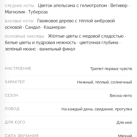
Цветок апельсина с гелиотропом · Ветивер ·
СРЕДНИЕ НОТЫ
Магнолия · Тубероза
Гваяковое дерево с тёплой амбровой
БАЗОВЫЕ НОТЫ
основой · Сандал · Кашмеран
Жёлтые цветы с медовой сладостью ·
ОСНОВНЫЕ АККОРДЫ
белые цветы и пудровая нежность · цветочная глубина ·
зелёный нюанс · ванильный финал
НАСТРОЕНИЕ
Трепет первых чувств
ХАРАКТЕР
Нежный, тёплый, солнечный
СЕЗОН
Весна-лето
ПОВОД
На каждый день, свидание, прогулка
ДЛЯ КОГО
Для неё
СИЛА ЗВУЧАНИЯ
Мягкий