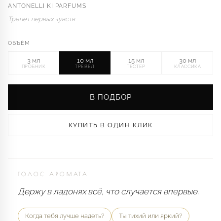
ANTONELLI KI PARFUMS
Трепет первых чувств
ОБЪЁМ
3 мл
10 мл
15 мл
30 мл
ПРОБНИК
ТРЕВЕЛ
ТЕСТЕР
КЛАССИКА
В ПОДБОР
КУПИТЬ В ОДИН КЛИК
ГОЛОС АРОМАТА
Держу в ладонях всё, что случается впервые.
Когда тебя лучше надеть?
Ты тихий или яркий?