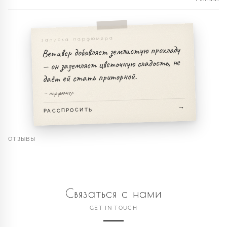
записка парфюмера
Ветивер добавляет землистую прохладу
— он заземляет цветочную сладость, не
даёт ей стать приторной.
— парфюмер
РАССПРОСИТЬ
ОТЗЫВЫ
Связаться с нами
GET IN TOUCH