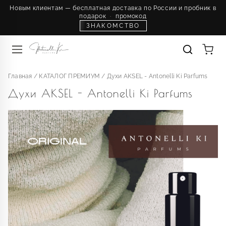
Новым клиентам — бесплатная доставка по России и пробник в
подарок
·
промокод
ЗНАКОМСТВО
Главная
/
КАТАЛОГ ПРЕМИУМ
/
Духи AKSEL - Antonelli Ki Parfums
Духи AKSEL - Antonelli Ki Parfums