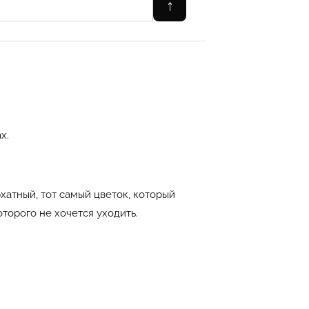
↑
х.
хатный, тот самый цветок, который
оторого не хочется уходить.