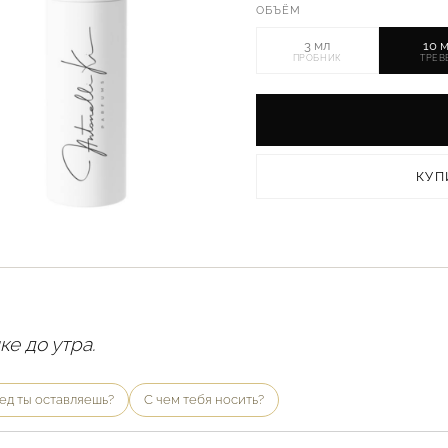
ОБЪЁМ
3 мл
10 
ПРОБНИК
ТРЕВ
КУП
е до утра.
ед ты оставляешь?
С чем тебя носить?