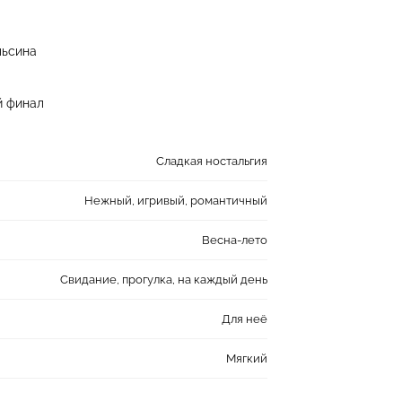
льсина
й финал
Сладкая ностальгия
Нежный, игривый, романтичный
Весна-лето
Свидание, прогулка, на каждый день
Для неё
Мягкий