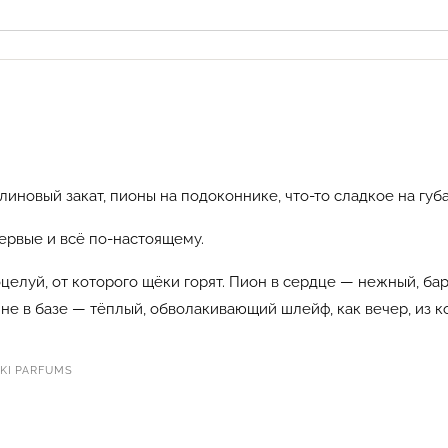
линовый закат, пионы на подоконнике, что-то сладкое на губа
первые и всё по-настоящему.
елуй, от которого щёки горят. Пион в сердце — нежный, бар
ине в базе — тёплый, обволакивающий шлейф, как вечер, из к
I PARFUMS