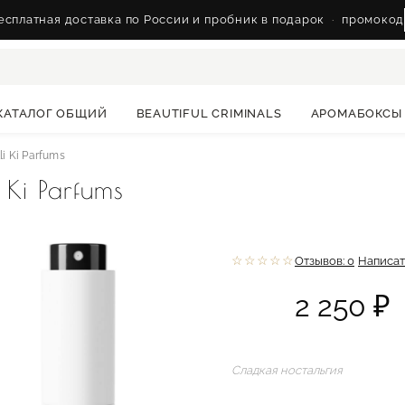
сплатная доставка по России и пробник в подарок
·
промокод
КАТАЛОГ ОБЩИЙ
BEAUTIFUL CRIMINALS
АРОМАБОКСЫ
li Ki Parfums
 Ki Parfums
☆☆☆☆☆
Отзывов: 0
Написат
2 250 ₽
Сладкая ностальгия