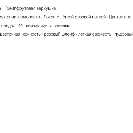
а · Грейпфрутовая верхушка
ужении жимолости · Лотос с лёгкой розовой ноткой · Цветок апе
 сандал · Мягкий мускус с ванилью
 цветочная нежность · розовый шлейф · лёгкая свежесть · пудровы