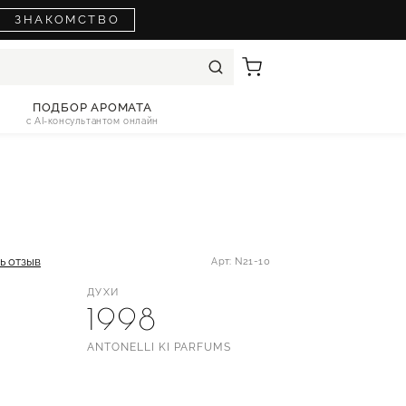
ЗНАКОМСТВО
ПОДБОР АРОМАТА
с AI-консультантом онлайн
ь отзыв
Арт: N21-10
ДУХИ
1998
ANTONELLI KI PARFUMS