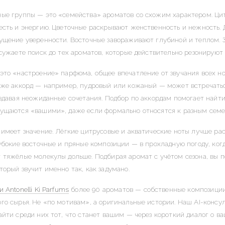
ые группы — это «семейства» ароматов со схожим характером. Ци
есть и энергию. Цветочные раскрывают женственность и нежность.
ущение уверенности. Восточные завораживают глубиной и теплом. 
 сужаете поиск до тех ароматов, которые действительно резонируют 
это «настроение» парфюма, общее впечатление от звучания всех но
 же аккорд — например, пудровый или кожаный — может встречатьс
оздавая неожиданные сочетания. Подбор по аккордам помогает найт
ущаются «вашими», даже если формально относятся к разным семе
 имеет значение. Лёгкие цитрусовые и акватические ноты лучше ра
лубокие восточные и пряные композиции — в прохладную погоду, ког
 тяжёлые молекулы дольше. Подбирая аромат с учётом сезона, вы п
торый звучит именно так, как задумано.
 Antonelli Ki Parfums
более 90 ароматов — собственные композиции
го сырья. Не «по мотивам», а оригинальные истории. Наш AI-консу
айти среди них тот, что станет вашим — через короткий диалог о в