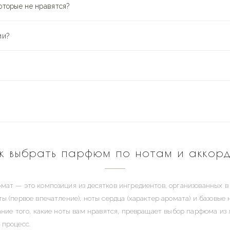
оторые не нравятся?
ии?
к выбрать парфюм по нотам и аккор
мат — это композиция из десятков ингредиентов, организованных в
ы (первое впечатление), ноты сердца (характер аромата) и базовые 
нание того, какие ноты вам нравятся, превращает выбор парфюма из 
 процесс.