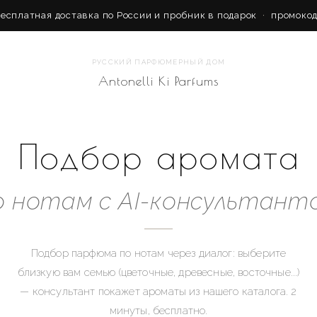
есплатная доставка по России и пробник в подарок
·
промоко
РУССКИЙ ПАРФЮМЕРНЫЙ ДОМ
Antonelli Ki Parfums
Подбор аромата
о нотам с AI-консультант
Подбор парфюма по нотам через диалог: выберите
близкую вам семью (цветочные, древесные, восточные...)
— консультант покажет ароматы из нашего каталога. 2
минуты, бесплатно.