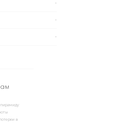
дам
 пирамиду:
ноты
лотереи в