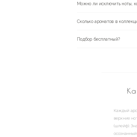
Можно ли исключить ноты, к
Сколько ароматов в коллекц
Подбор бесплатный?
Ка
Каждый аро
верхние нот
(шлейф). З
осознанный