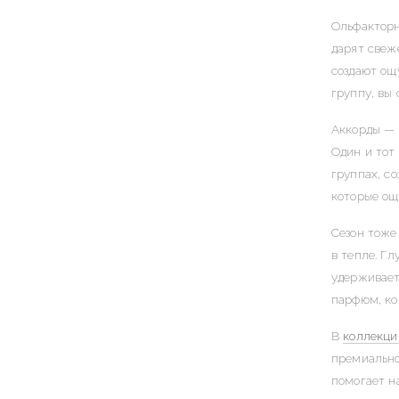
Ольфакторн
дарят свеж
создают ощ
группу, вы
Аккорды — 
Один и тот
группах, с
которые ощ
Сезон тоже
в тепле. Г
удерживает
парфюм, ко
В
коллекции
премиально
помогает н