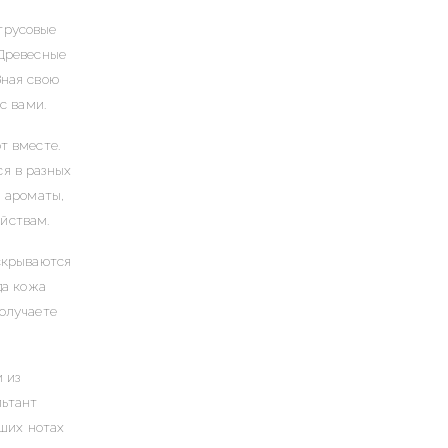
трусовые
 Древесные
Зная свою
с вами.
т вместе.
я в разных
и ароматы,
йствам.
скрываются
да кожа
олучаете
 из
льтант
аших нотах